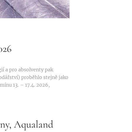
026
ií a pro absolventy pak
dářství) proběhlo stejně jako
rmínu 13. – 17.4. 2026,
dny, Aqualand