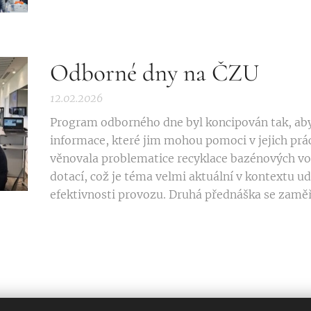
Odborné dny na ČZU
12.02.2026
Program odborného dne byl koncipován tak, aby
informace, které jim mohou pomoci v jejich prác
věnovala problematice recyklace bazénových vo
dotací, což je téma velmi aktuální v kontextu u
efektivnosti provozu. Druhá přednáška se zaměři