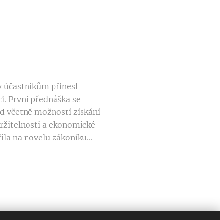
 účastníkům přinesl
i. První přednáška se
d včetně možností získání
držitelnosti a ekonomické
la na novelu zákoníku...