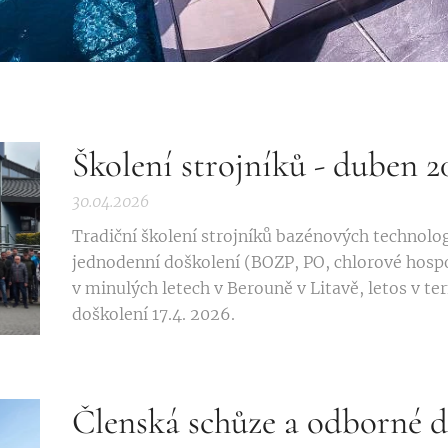
Školení strojníků - duben 2
30.04.2026
Tradiční školení strojníků bazénových technolog
jednodenní doškolení (BOZP, PO, chlorové hospo
v minulých letech v Berouně v Litavě, letos v te
doškolení 17.4. 2026.
Členská schůze a odborné 