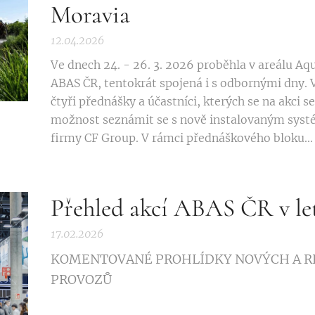
Moravia
12.04.2026
Ve dnech 24. - 26. 3. 2026 proběhla v areálu A
ABAS ČR, tentokrát spojená i s odbornými dny.
čtyři přednášky a účastníci, kterých se na akci 
možnost seznámit se s nově instalovaným syst
firmy CF Group. V rámci přednáškového bloku...
Přehled akcí ABAS ČR v let
17.02.2026
KOMENTOVANÉ PROHLÍDKY NOVÝCH A 
PROVOZŮ