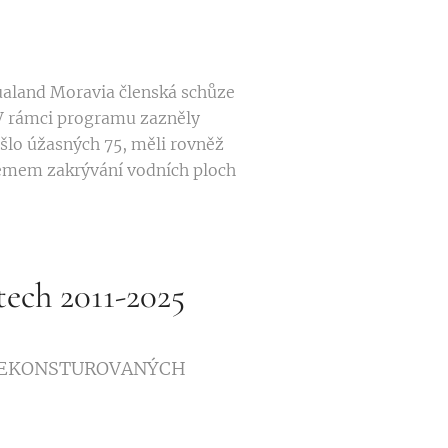
qualand Moravia členská schůze
 V rámci programu zazněly
sešlo úžasných 75, měli rovněž
émem zakrývání vodních ploch
ech 2011-2025
REKONSTUROVANÝCH