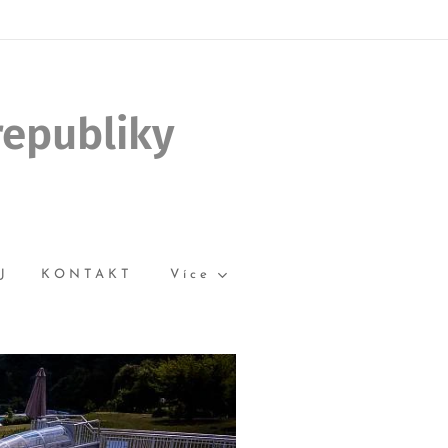
republiky
J
KONTAKT
Více