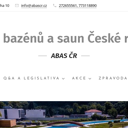
aha 10
info@abascr.cz
272655561, 773118890
 bazénů a saun České 
ABAS ČR
Q&A A LEGISLATIVA
AKCE
ZPRAVODA