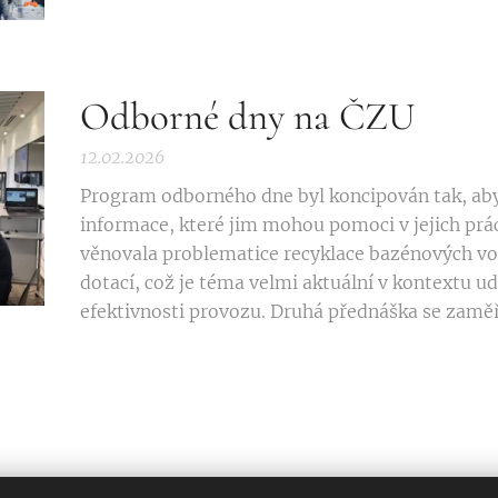
Odborné dny na ČZU
12.02.2026
Program odborného dne byl koncipován tak, aby
informace, které jim mohou pomoci v jejich prác
věnovala problematice recyklace bazénových vo
dotací, což je téma velmi aktuální v kontextu u
efektivnosti provozu. Druhá přednáška se zaměři