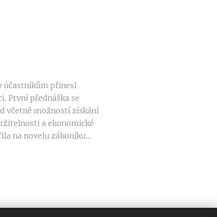
 účastníkům přinesl
i. První přednáška se
d včetně možností získání
držitelnosti a ekonomické
la na novelu zákoníku...