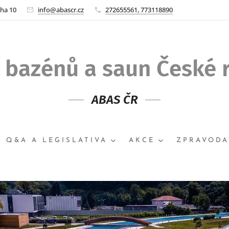
aha 10
info@abascr.cz
272655561, 773118890
 bazénů a saun České 
ABAS ČR
Q&A A LEGISLATIVA
AKCE
ZPRAVODA