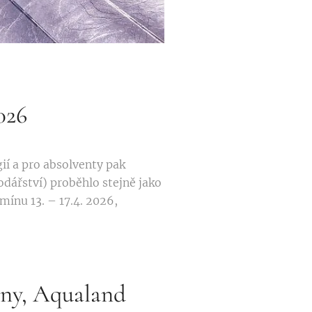
026
ií a pro absolventy pak
dářství) proběhlo stejně jako
rmínu 13. – 17.4. 2026,
dny, Aqualand