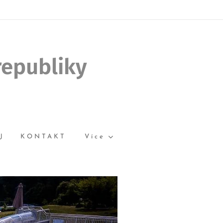
republiky
J
KONTAKT
Více