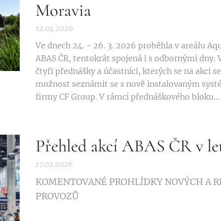
Moravia
12.04.2026
Ve dnech 24. - 26. 3. 2026 proběhla v areálu A
ABAS ČR, tentokrát spojená i s odbornými dny.
čtyři přednášky a účastníci, kterých se na akci 
možnost seznámit se s nově instalovaným syst
firmy CF Group. V rámci přednáškového bloku...
Přehled akcí ABAS ČR v let
17.02.2026
KOMENTOVANÉ PROHLÍDKY NOVÝCH A 
PROVOZŮ