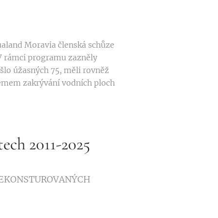
qualand Moravia členská schůze
 V rámci programu zazněly
sešlo úžasných 75, měli rovněž
émem zakrývání vodních ploch
ech 2011-2025
REKONSTUROVANÝCH