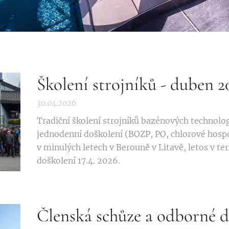
Školení strojníků - duben 2
30.04.2026
Tradiční školení strojníků bazénových technolog
jednodenní doškolení (BOZP, PO, chlorové hospo
v minulých letech v Berouně v Litavě, letos v te
doškolení 17.4. 2026.
Členská schůze a odborné 