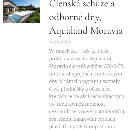
Členská schůze a
odborné dny,
Aqualand Moravia
12.04.2026
Ve dnech 24. - 26. 3. 2026
proběhla v areálu Aqualand
Moravia členská schůze ABAS ČR,
tentokrát spojená i s odbornými
dny. V rámci programu zazněly
čtyři přednášky a účastníci,
kterých se na akci sešlo úžasných
75, měli rovněž možnost
seznámit se s nově instalovaným
systémem zakrývání vodních
ploch firmy CF Group. V rámci