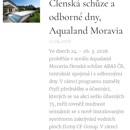
Členská schůze a
odborné dny,
Aqualand Moravia
12.04.2026
Ve dnech 24. - 26. 3. 2026
proběhla v areálu Aqualand
Moravia členská schůze ABAS ČR,
tentokrát spojená i s odbornými
dny. V rámci programu zazněly
čtyři přednášky a účastníci,
kterých se na akci sešlo úžasných
75, měli rovněž možnost
seznámit se s nově instalovaným
systémem zakrývání vodních
ploch firmy CF Group. V rámci