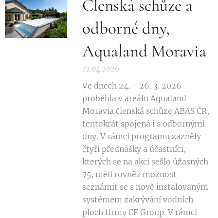
Členská schůze a
odborné dny,
Aqualand Moravia
12.04.2026
Ve dnech 24. - 26. 3. 2026
proběhla v areálu Aqualand
Moravia členská schůze ABAS ČR,
tentokrát spojená i s odbornými
dny. V rámci programu zazněly
čtyři přednášky a účastníci,
kterých se na akci sešlo úžasných
75, měli rovněž možnost
seznámit se s nově instalovaným
systémem zakrývání vodních
ploch firmy CF Group. V rámci